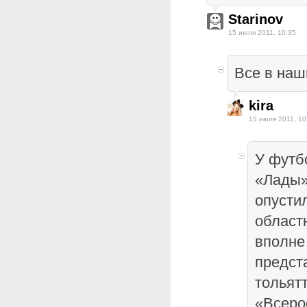
Starinov
15 июля 2011, 10:35
Все в наш
kira
15 июля 2011, 10
У футб
«Лады»,
опусти
област
вполне
предст
тольят
«Всеро