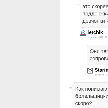
это скорее
поддержк
девчонки 
letchik
15 июля 2011, 11
Они те
сопров
Stari
15 июля 20
Как понимаю
болельщицки
скоро?