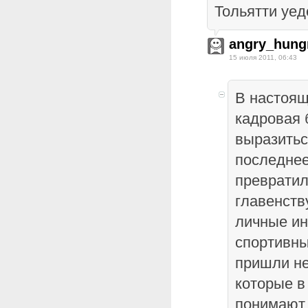
Тольятти уед
angry_hung
15 июля 2011, 06:43
В настоящ
кадровая 
выразитьс
последнее
превратил
главенств
личные ин
спортивны
пришли н
которые в
понимают,