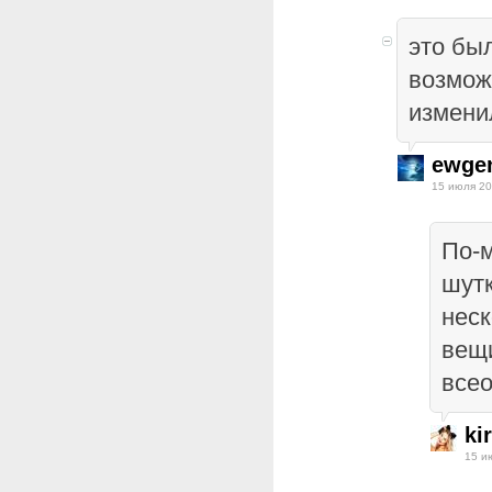
это был
возмож
измени
ewge
15 июля 20
По-м
шутк
неск
вещ
всео
ki
15 и