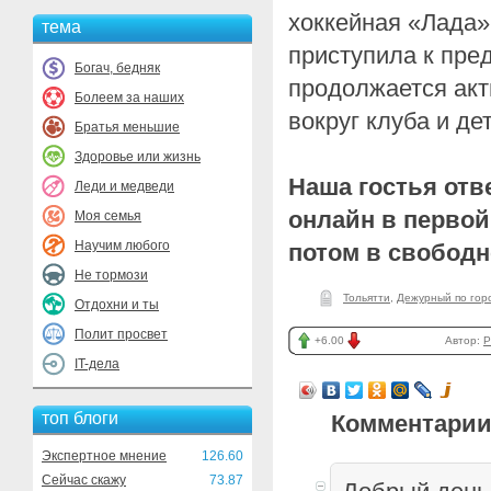
хоккейная «Лада»
тема
приступила к пред
Богач, бедняк
продолжается акт
Болеем за наших
вокруг клуба и де
Братья меньшие
Здоровье или жизнь
Наша гостья отв
Леди и медведи
онлайн в первой
Моя семья
Научим любого
потом в свободн
Не тормози
Тольятти
,
Дежурный по гор
Отдохни и ты
Полит просвет
+6.00
Автор:
P
IT-дела
топ блоги
Комментарии
Экспертное мнение
126.60
Сейчас скажу
73.87