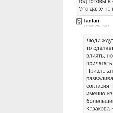
год готовы в
Это даже не 
fanfan
15 июля 2011, 09:13
Люди ждут,
то сделае
влиять, но
прилагать
Привлекат
развалива
согласия.
именно из
болельщик
Казакова Н