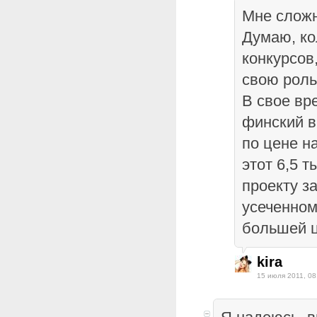
Мне сложн
Думаю, ко
конкурсов
свою роль
В свое вр
финский в
по цене н
этот 6,5 
проекту з
усеченном
большей ц
kira
15 июля 2011, 08