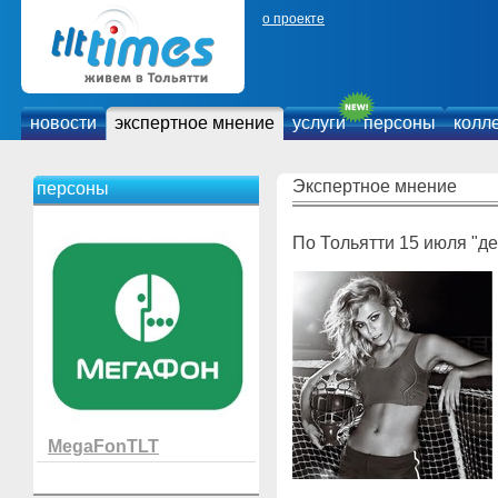
о проекте
новости
экспертное мнение
услуги
персоны
колл
Экспертное мнение
персоны
По Тольятти 15 июля "де
MegaFonTLT