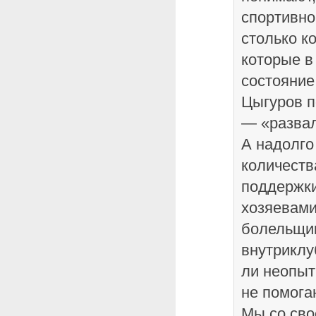
спортивно
столько ко
которые в
состояние
Цыгуров п
— «развал
А надолго
количеств
поддержки
хозяевами
болельщик
внутриклу
ли неопыт
не помога
Мы со св