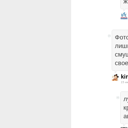
ж
Фото
лишь
сму
свое
ki
15 и
л
к
а