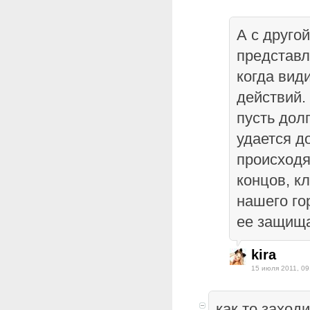
А с друго
представл
когда вид
действий.
пусть долг
удается д
происходя
концов, к
нашего гор
ее защища
kira
15 июля 2011, 09
как то заход