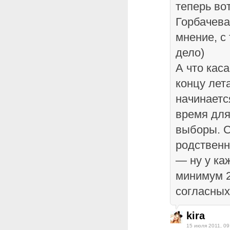
теперь во
Горбачева
мнение, с
дело)
А что каса
концу лет
начинаетс
время для
выборы. С
родственн
— ну у ка
минимум 2
согласных
kira
15 июля 2011, 09