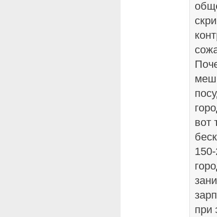
обще
скри
конт
сожа
Поч
меш
посу
горо
вот 
беск
150-
гор
зани
зарп
при 