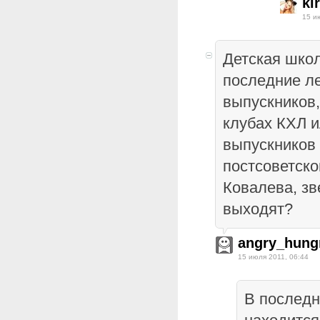
ki
15 и
Детская шко
последние ле
выпускников,
клубах КХЛ 
выпускников 
постсоветско
Ковалева, зв
выходят?
angry_hung
15 июля 2011, 06:44
В последн