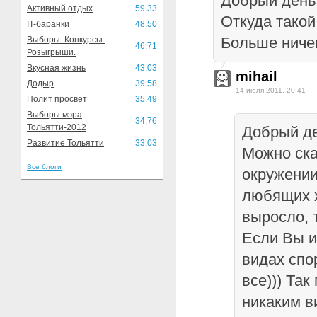
Добрый день
Активный отдых
59.33
Откуда такой
IT-баранки
48.50
Больше ничем
Выборы. Конкурсы.
46.71
Розыгрыши.
Вкусная жизнь
43.03
mihail
Додыр
39.58
14 июля 2011, 20:41
Полит просвет
35.49
Выборы мэра
34.76
Тольятти-2012
Добрый де
Развитие Тольятти
33.03
Можно ска
Все блоги
окружении
любящих х
выросло, 
Если Вы и
видах спо
все))) Та
никаким в