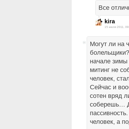
Все отличн
kira
15 июля 2011, 09
Могут ли на 
болельщики? 
начале зимы 
митинг не со
человек, стал
Сейчас и во
сотен вряд ли
соберешь… Д
пассивность.
человек, а по