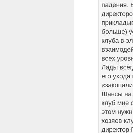
падения. 
директоро
прикладыв
больше) у
клуба в э
взаимодей
всех уров
Лады всег
его ухода
«закопали
Шансы на 
клуб мне 
этом нужн
хозяев кл
директор 