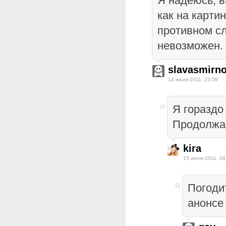
Я надеюсь, в
как на карти
противном с
невозможен.
slavasmirn
14 июля 2011, 23:59
Я гораздо
Продолжае
kira
15 июля 2011, 08
Погодит
анонсе