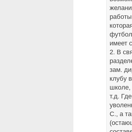
желани
работы
котора
футбол
имеет 
2. В св
разделе
зам. ди
клубу в
школе,
т.д. Гд
уволен
С., а т
(остаю
состав