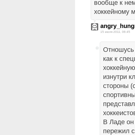
вообще к нем
хоккейному 
angry_hung
15 июля 2011, 06:45
Отношусь
как к спе
хоккейную
изнутри к
стороны (
спортивны
представ
хоккеисто
В Ладе он
пережил с