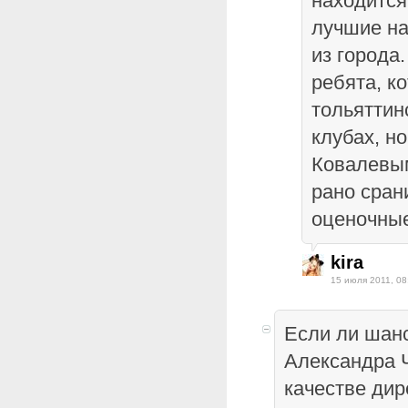
находится
лучшие на
из города
ребята, к
тольяттин
клубах, но
Ковалевым
рано срани
оценочные
kira
15 июля 2011, 08
Если ли шан
Александра 
качестве дир