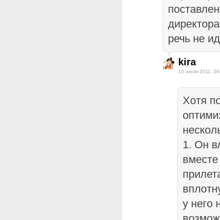
поставлен
директора
речь не ид
kira
15 июля 2011, 08
Хотя п
оптими
нескол
1. Он 
вместе
прилет
вплотн
у него 
возмож