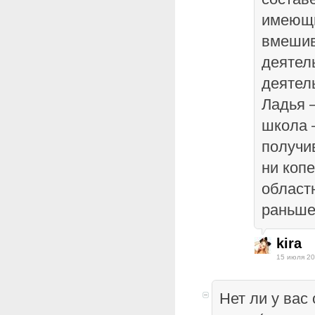
имеющи
вмешив
деятель
деятел
Ладья 
школа 
получи
ни коп
област
раньше
kira
15 июля 20
Нет ли у вас