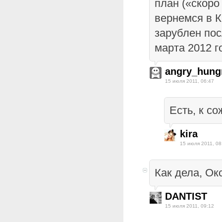
план («скоро
вернемся в К
зарублен пос
марта 2012 г
angry_hung
15 июля 2011, 06:47
Есть, к с
kira
15 июля 2011, 08
Как дела, Ок
DANTIST
15 июля 2011, 09:12