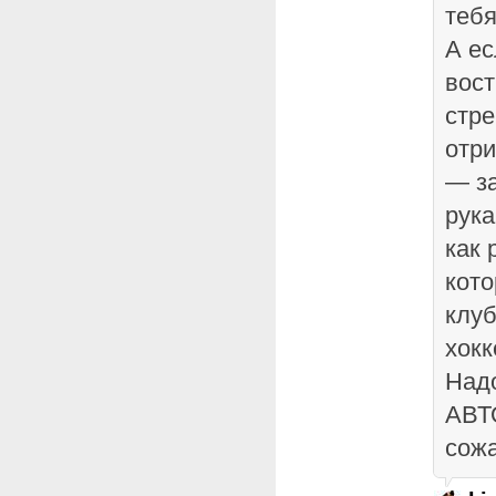
тебя
А ес
вост
стре
отр
— за
рука
как 
кото
клуб
хокк
Надо
АВТО
сожа