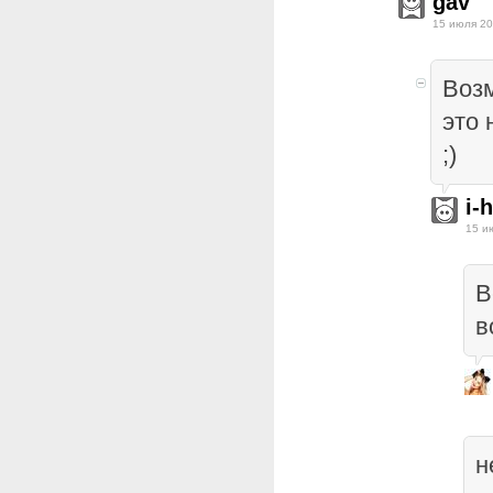
gav
15 июля 20
Возм
это 
;)
i-
15 и
В
в
н