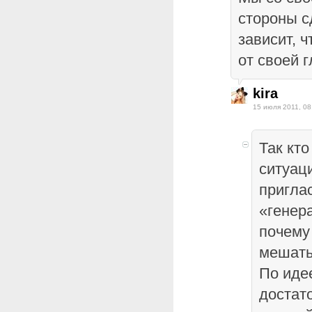
стороны с
зависит, 
от своей г
kira
15 июля 2011, 08
Так кто
ситуац
пригла
«генер
почему
мешать
По иде
достат