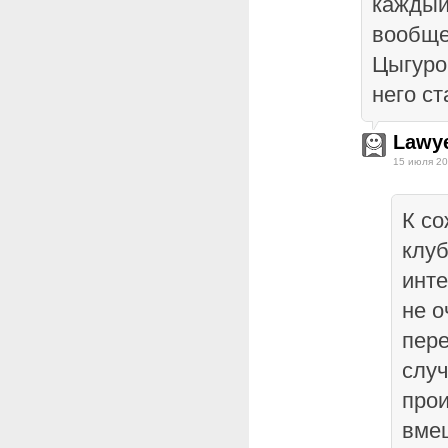
каждый
вообще
Цыгуро
него ст
Lawy
15 июля 20
К со
клу
инте
не о
пер
случ
прои
вме